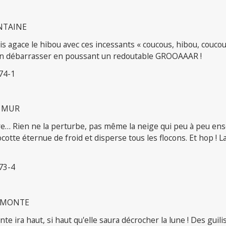
NTAINE
s agace le hibou avec ces incessants « coucous, hibou, coucous
'en débarrasser en poussant un redoutable GROOAAAR !
74-1
 MUR
re… Rien ne la perturbe, pas même la neige qui peu à peu ens
cocotte éternue de froid et disperse tous les flocons. Et hop ! L
73-4
I MONTE
te ira haut, si haut qu'elle saura décrocher la lune ! Des guili