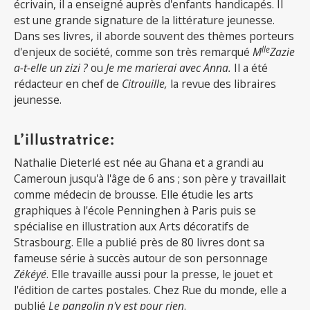
écrivain, il a enseigné auprès d'enfants handicapés. Il
est une grande signature de la littérature jeunesse.
Dans ses livres, il aborde souvent des thèmes porteurs
lle
d'enjeux de société, comme son très remarqué
M
Zazie
a-t-elle un zizi ?
ou
Je me marierai avec Anna.
Il a été
rédacteur en chef de
Citrouille,
la revue des libraires
jeunesse.
L’illustratrice:
Nathalie Dieterlé est née au Ghana et a grandi au
Cameroun jusqu'à l'âge de 6 ans ; son père y travaillait
comme médecin de brousse. Elle étudie les arts
graphiques à l'école Penninghen à Paris puis se
spécialise en illustration aux Arts décoratifs de
Strasbourg. Elle a publié près de 80 livres dont sa
fameuse série à succès autour de son personnage
Zékéyé
. Elle travaille aussi pour la presse, le jouet et
l'édition de cartes postales. Chez Rue du monde, elle a
publié
Le pangolin n'y est pour rien
.